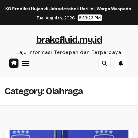
Skip
Prediksi Hujan di Jabodetabek Hari Ini, Warga Waspada
Ak
to
Tue. Aug 4th, 2026
8:33:23 PM
content
brakefluid.my.id
Laju Informasi Terdepan dan Terpercaya
Category:
Olahraga