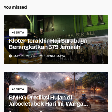
You missed
BERITA
Kloter Terakhir Haji Surabaya
Berangkatkan 379 Jemaah
MAY 21, 2026
KURNIA MAYA
BERITA
BMKG Prediksi Hujan di
Jabodetabek Hari Ini, Warga
Waspada