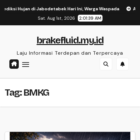
Skip
ksi Hujan di Jabodetabek Hari Ini, Warga Waspada
Akses 
to
Sat. Aug 1st, 2026
2:01:39 AM
content
brakefluid.my.id
Laju Informasi Terdepan dan Terpercaya
Tag:
BMKG