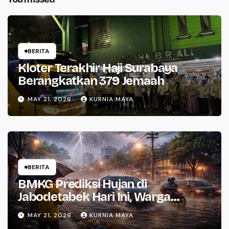
BERITA
Kloter Terakhir Haji Surabaya
Berangkatkan 379 Jemaah
MAY 21, 2026
KURNIA MAYA
BERITA
BMKG Prediksi Hujan di
Jabodetabek Hari Ini, Warga
Waspada
MAY 21, 2026
KURNIA MAYA