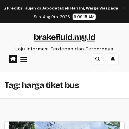
Skip
ediksi Hujan di Jabodetabek Hari Ini, Warga Waspada
Akse
to
Sun. Aug 9th, 2026
9:09:16 AM
content
brakefluid.my.id
Laju Informasi Terdepan dan Terpercaya
Tag:
harga tiket bus