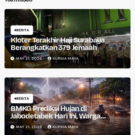
BERITA
Kloter Terakhir Haji Surabaya
Berangkatkan 379 Jemaah
MAY 21, 2026
KURNIA MAYA
BERITA
BMKG Prediksi Hujan di
Jabodetabek Hari Ini, Warga
Waspada
MAY 21, 2026
KURNIA MAYA