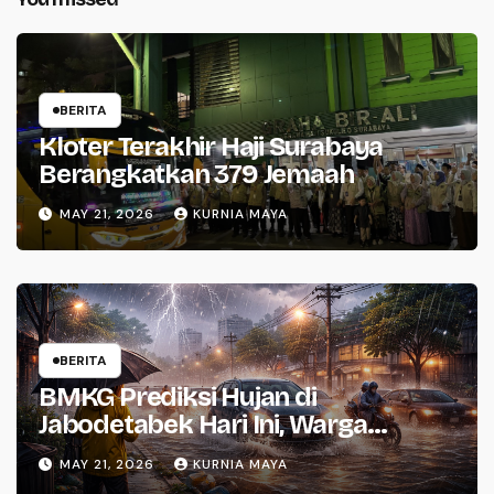
BERITA
Kloter Terakhir Haji Surabaya
Berangkatkan 379 Jemaah
MAY 21, 2026
KURNIA MAYA
BERITA
BMKG Prediksi Hujan di
Jabodetabek Hari Ini, Warga
Waspada
MAY 21, 2026
KURNIA MAYA