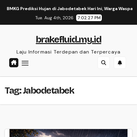
Skip
KG Prediksi Hujan di Jabodetabek Hari Ini, Warga Waspada
to
Tue. Aug 4th, 2026
7:02:27 PM
content
brakefluid.my.id
Laju Informasi Terdepan dan Terpercaya
Tag:
Jabodetabek