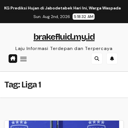
Skip
rediksi Hujan di Jabodetabek Hari Ini, Warga Waspada
Ak
to
Sun. Aug 2nd, 2026
5:18:33 AM
content
brakefluid.my.id
Laju Informasi Terdepan dan Terpercaya
Tag:
Liga 1