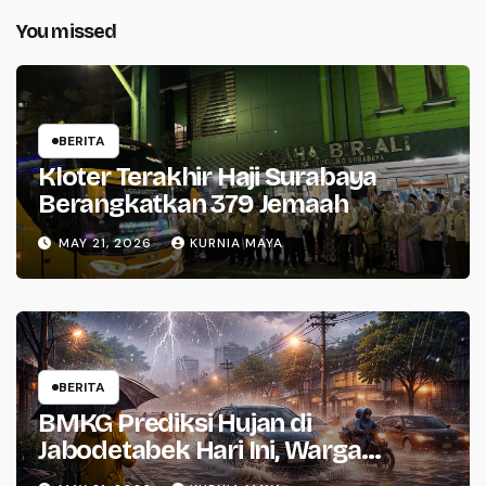
You missed
BERITA
Kloter Terakhir Haji Surabaya
Berangkatkan 379 Jemaah
MAY 21, 2026
KURNIA MAYA
BERITA
BMKG Prediksi Hujan di
Jabodetabek Hari Ini, Warga
Waspada