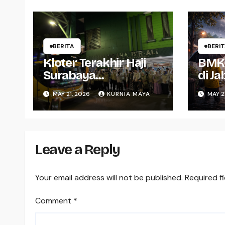
BERITA
BERI
Kloter Terakhir Haji
BMKG
Surabaya
di J
Berangkatkan 379
Ini,
MAY 21, 2026
KURNIA MAYA
MAY 2
Jemaah
Leave a Reply
Your email address will not be published.
Required f
Comment
*