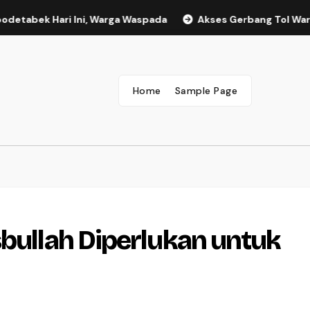
ari Ini, Warga Waspada
Akses Gerbang Tol Waru 6 Dialihk
Home
Sample Page
sbullah Diperlukan untuk