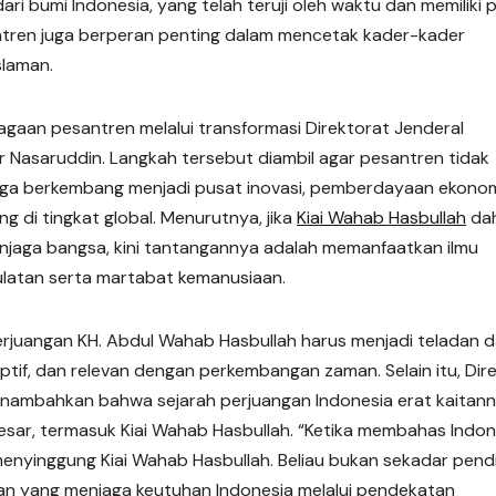
dari bumi Indonesia, yang telah teruji oleh waktu dan memiliki 
ntren juga berperan penting dalam mencetak kader-kader
slaman.
gaan pesantren melalui transformasi Direktorat Jenderal
r Nasaruddin. Langkah tersebut diambil agar pesantren tidak
juga berkembang menjadi pusat inovasi, pemberdayaan ekono
g di tingkat global. Menurutnya, jika
Kiai Wahab Hasbullah
dah
njaga bangsa, kini tantangannya adalah memanfaatkan ilmu
latan serta martabat kemanusiaan.
juangan KH. Abdul Wahab Hasbullah harus menjadi teladan 
if, dan relevan dengan perkembangan zaman. Selain itu, Dir
nambahkan bahwa sejarah perjuangan Indonesia erat kaitan
sar, termasuk Kiai Wahab Hasbullah. “Ketika membahas Indon
menyinggung Kiai Wahab Hasbullah. Beliau bukan sekadar pendi
aan yang menjaga keutuhan Indonesia melalui pendekatan