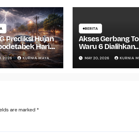
TA
BERITA
 Prediksi Hujan
Akses Gerbang To
abodetabek Hari
Waru 6 Dialihkan
 Warga Waspada
Imbas Perbaikan
1, 2026
KURNIA MAYA
MAY 20, 2026
KURNIA 
Jalan
ields are marked
*