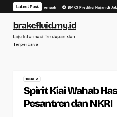
Skip
Latest Post
ngkatkan 379 Jemaah
BMKG Prediksi Hujan di Jabodetabek H
to
content
brakefluid.my.id
Laju Informasi Terdepan dan
Terpercaya
BERITA
Spirit Kiai Wahab Ha
Pesantren dan NKRI