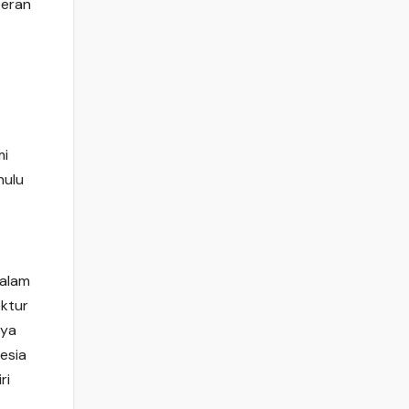
peran
mi
ulu
dalam
ektur
nya
esia
ri