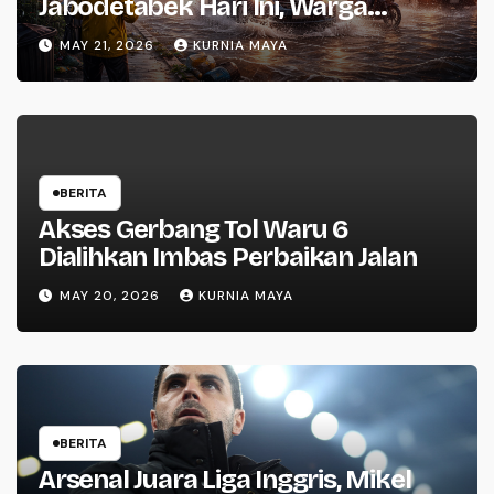
Jabodetabek Hari Ini, Warga
Waspada
MAY 21, 2026
KURNIA MAYA
BERITA
Akses Gerbang Tol Waru 6
Dialihkan Imbas Perbaikan Jalan
MAY 20, 2026
KURNIA MAYA
BERITA
Arsenal Juara Liga Inggris, Mikel