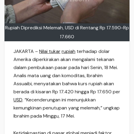
Rupiah Diprediksi Melemah, USD di Rentang Rp 17.590-Rp
17.660
JAKARTA –
Nilai tukar
rupiah
terhadap dolar
Amerika diperkirakan akan mengalami tekanan
dalam pembukaan pasar pada hari Senin, 18 Mei.
Analis mata uang dan komoditas, Ibrahim
Assuaibi, menyatakan bahwa kurs rupiah akan
berada di kisaran Rp 17.420 hingga Rp 17.650 per
USD
. “Kecenderungan ini menunjukkan
kemungkinan penutupan yang melemah,” ungkap
Ibrahim pada Minggu, 17 Mei.
Ketidakpastian di pasar global menjadi faktor