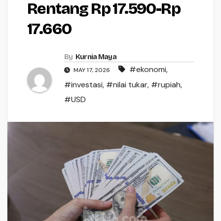
Rentang Rp 17.590-Rp
17.660
By
Kurnia Maya
#ekonomi
,
MAY 17, 2026
#investasi
,
#nilai tukar
,
#rupiah
,
#USD