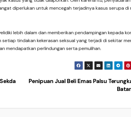
ak kasus yang tidak dilaporkan. Oleh karena itu, penyadaran
gat diperlukan untuk mencegah terjadinya kasus serupa di
yelidiki lebih dalam dan memberikan pendampingan kepada ko
setiap tindakan kekerasan seksual yang terjadi di sekitar me
ban mendapatkan perlindungan serta pemulihan.
 Sekda
Penipuan Jual Beli Emas Palsu Terungk
Bata