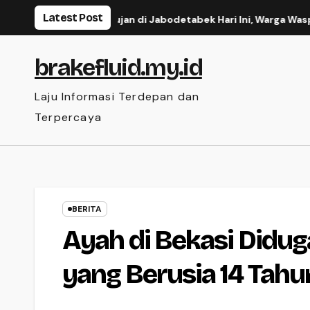
Skip
Latest Post
KG Prediksi Hujan di Jabodetabek Hari Ini, Warga Waspada
to
content
brakefluid.my.id
Laju Informasi Terdepan dan
Terpercaya
BERITA
Ayah di Bekasi Didug
yang Berusia 14 Tahu