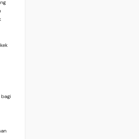
ang
n
k
akek
 bagi
san