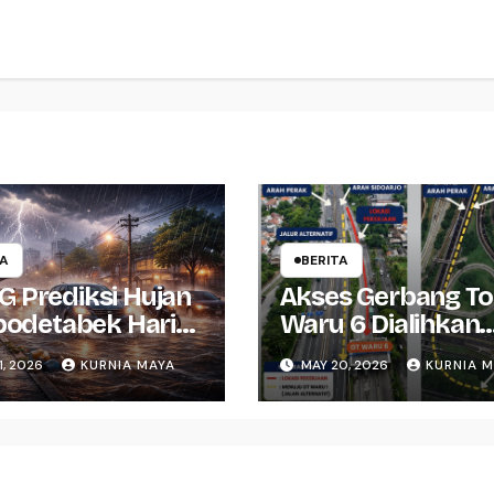
TA
BERITA
 Prediksi Hujan
Akses Gerbang To
abodetabek Hari
Waru 6 Dialihkan
 Warga Waspada
Imbas Perbaikan
1, 2026
KURNIA MAYA
MAY 20, 2026
KURNIA 
Jalan