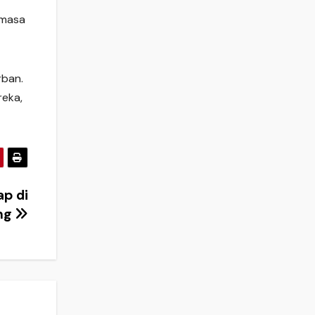
 masa
rban.
reka,
ap di
ng