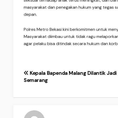
seksual terhadap anak terus meningkat, dan bany
masyarakat dan penegakan hukum yang tegas san
depan.
Polres Metro Bekasi kini berkomitmen untuk men
Masyarakat diimbau untuk tidak ragu melaporkan 
agar pelaku bisa ditindak secara hukum dan kor
Post
Kepala Bapenda Malang Dilantik Jadi
Semarang
navigation