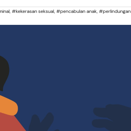
minal
,
#kekerasan seksual
,
#pencabulan anak
,
#perlindungan