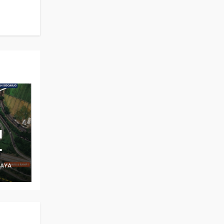
l
MAYA